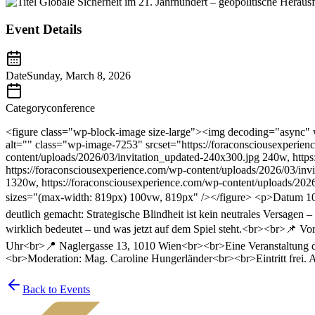
Event Details
Date
Sunday, March 8, 2026
Category
conference
<figure class="wp-block-image size-large"><img decoding="async" 
alt="" class="wp-image-7253" srcset="https://foraconsciousexperien
content/uploads/2026/03/invitation_updated-240x300.jpg 240w, http
https://foraconsciousexperience.com/wp-content/uploads/2026/03/in
1320w, https://foraconsciousexperience.com/wp-content/uploads/202
sizes="(max-width: 819px) 100vw, 819px" /></figure> <p>Datum 10. 
deutlich gemacht: Strategische Blindheit ist kein neutrales Versage
wirklich bedeutet – und was jetzt auf dem Spiel steht.<br><br>📌 V
Uhr<br>📍 Naglergasse 13, 1010 Wien<br><br>Eine Veranstaltung d
<br>Moderation: Mag. Caroline Hungerländer<br><br>Eintritt frei. 
Back to Events