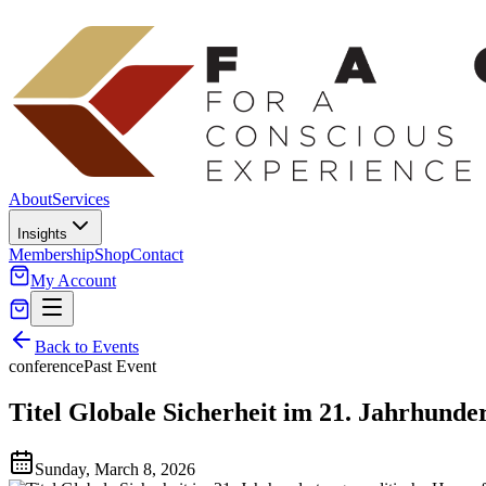
About
Services
Insights
Membership
Shop
Contact
My Account
Back to Events
conference
Past Event
Titel Globale Sicherheit im 21. Jahrhunde
Sunday, March 8, 2026