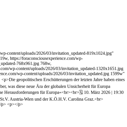
/wp-content/uploads/2026/03/invitation_updated-819x1024.jpg"
19w, https://foraconsciousexperience.com/wp-
on_updated-768x961.jpg 768w,
ce.com/wp-content/uploads/2026/03/invitation_updated-1320x1651.jpg
ience.com/wp-content/uploads/2026/03/invitation_updated.jpg 1599w"
p>Die geopolitischen Erschütterungen der letzten Jahre haben eines
ber, was diese neue Ära der globalen Unsicherheit für Europa
ische Herausforderungen für Europa«<br><br>🗓 10. März 2026 | 19:30
t.V. Austria-Wien und der K.Ö.H.V. Carolina Graz.<br>
></p> <p></p>