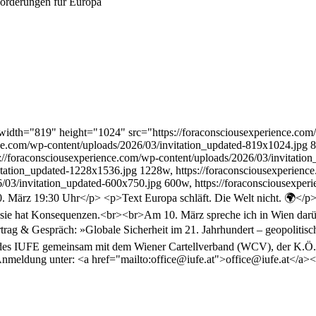
width="819" height="1024" src="https://foraconsciousexperience.com
ce.com/wp-content/uploads/2026/03/invitation_updated-819x1024.jpg 8
s://foraconsciousexperience.com/wp-content/uploads/2026/03/invitati
vitation_updated-1228x1536.jpg 1228w, https://foraconsciousexperien
6/03/invitation_updated-600x750.jpg 600w, https://foraconsciousexper
März 19:30 Uhr</p> <p>Text Europa schläft. Die Welt nicht. 🌍</p> <
n – sie hat Konsequenzen.<br><br>Am 10. März spreche ich in Wien darü
ortrag & Gespräch: »Globale Sicherheit im 21. Jahrhundert – geopolit
es IUFE gemeinsam mit dem Wiener Cartellverband (WCV), der K.Ö.S
Anmeldung unter: <a href="mailto:office@iufe.at">office@iufe.at</a