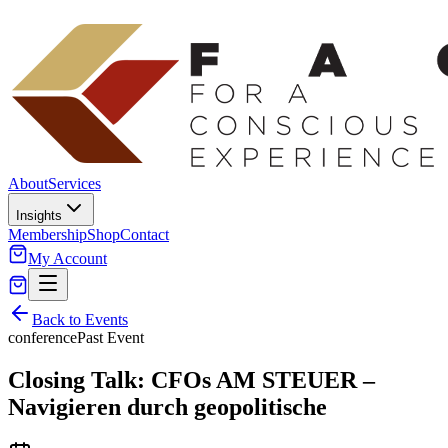
About
Services
Insights
Membership
Shop
Contact
My Account
Back to Events
conference
Past Event
Closing Talk: CFOs AM STEUER –
Navigieren durch geopolitische