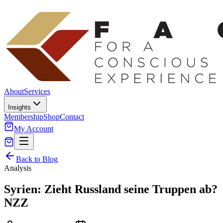
About
Services
Insights
Membership
Shop
Contact
My Account
Back to Blog
Analysis
Syrien: Zieht Russland seine Truppen ab?
NZZ