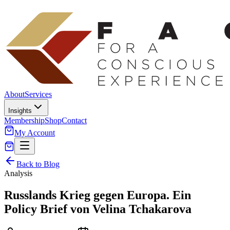
About
Services
Insights
Membership
Shop
Contact
My Account
Back to Blog
Analysis
Russlands Krieg gegen Europa. Ein
Policy Brief von Velina Tchakarova