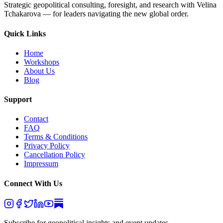
Strategic geopolitical consulting, foresight, and research with Velina
Tchakarova — for leaders navigating the new global order.
Quick Links
Home
Workshops
About Us
Blog
Support
Contact
FAQ
Terms & Conditions
Privacy Policy
Cancellation Policy
Impressum
Connect With Us
Subscribe for geopolitical insights and event updates.