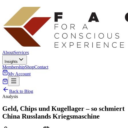
About
Services
Insights
Membership
Shop
Contact
My Account
Back to Blog
Analysis
Geld, Chips und Kugellager – so schmiert
China Russlands Kriegsmaschine