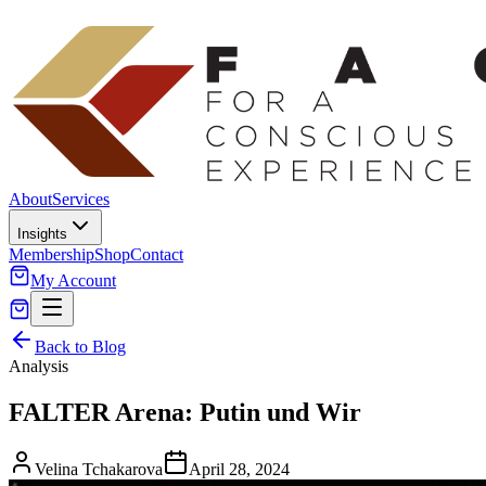
About
Services
Insights
Membership
Shop
Contact
My Account
Back to Blog
Analysis
FALTER Arena: Putin und Wir
Velina Tchakarova
April 28, 2024