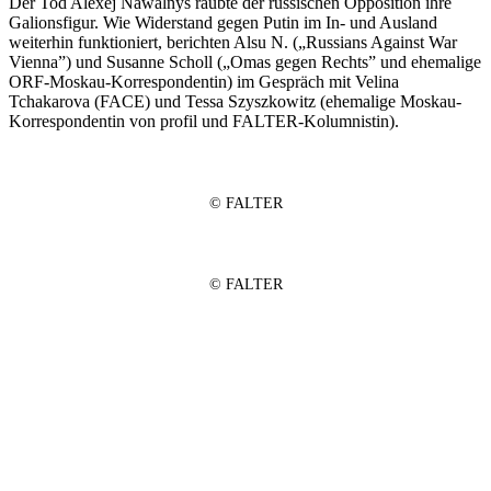
Der Tod Alexej Nawalnys raubte der russischen Opposition ihre
Galionsfigur. Wie Widerstand gegen Putin im In- und Ausland
weiterhin funktioniert, berichten Alsu N. („Russians Against War
Vienna”) und Susanne Scholl („Omas gegen Rechts” und ehemalige
ORF-Moskau-Korrespondentin) im Gespräch mit Velina
Tchakarova (FACE) und Tessa Szyszkowitz (ehemalige Moskau-
Korrespondentin von profil und FALTER-Kolumnistin).
© FALTER
© FALTER