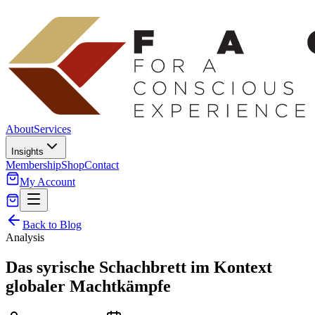
About
Services
Insights
Membership
Shop
Contact
My Account
Back to Blog
Analysis
Das syrische Schachbrett im Kontext
globaler Machtkämpfe